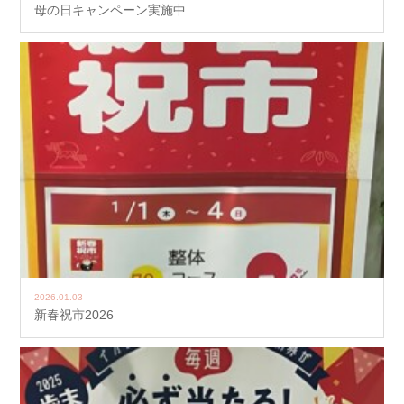
母の日キャンペーン実施中
2026.01.03
新春祝市2026