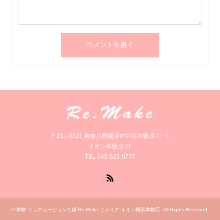
〒231-0821 神奈川県横浜市中区本牧原７−１
イオン本牧店 2F
TEL 045-623-0777
RSS
©
本牧 リラクゼーションと鍼 Re.Make リメイク イオン横浜本牧店
. All Rights Reserved.